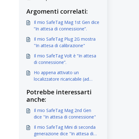
Argomenti correlati:
Il mio SafeTag Mag 1st Gen dice
“In attesa di connessione”.
Il mio SafeTag Plug 2G mostra
"In attesa di calibrazione"
Il mio SafeTag Volt è “In attesa
di connessione”.
Ho appena attivato un
localizzatore ricaricabile (ad
esempio The Mag/The Mini) e la
Potrebbe interessarti
batteria e la localizzazione si
anche:
stanno caricando lentamente.
Il mio SafeTag Mag 2nd Gen
dice "In attesa di connessione"
Il mio SafeTag Mini di seconda
generazione dice "In attesa di