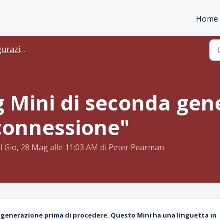
Home
el localizzatore
g Mini di seconda gen
 connessione"
 il Gio, 28 Mag alle 11:03 AM di Peter Pearman
da generazione prima di procedere. Questo Mini ha una linguetta in