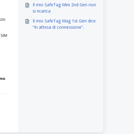
calibrazione"
Il mio SafeTag Mini 2nd Gen non
si ricarica
azio
Il mio SafeTag Mag 1st Gen dice
“In attesa di connessione”.
a SIM
emo