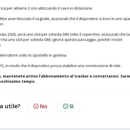
carica per almeno 2 ore utilizzando il cavo in dotazione.
bbe aver bloccato il segnale, assicurati che il dispositivo si trovi in uno sp
ri.
nnaio 2026, avrà uno slot per scheda SIM sotto il coperchio; assicurati che l
non ha uno slot per scheda SIM, ignora questo passaggio, poiché i nostri
.
interruttore sotto lo sportello in gomma.
 2G, in modo che il dispositivo possa stabilire una connessione di rete.
o, mantenete attivo l'abbonamento al tracker e contattateci. Sar
n pochissimo tempo.
a utile?
No
Sì