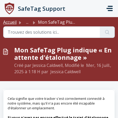
Passer au contenu principal
SafeTag Support
Accueil
...
Mon SafeTag Plug indique « En attente d'étalonnage »
Mon SafeTag Plug indique « En
attente d'étalonnage »
Créé par Jessica Caldwell, Modifié le Mer, 16 Juill.,
2025 à 1:18 H par Jessica Caldwell
Cela signifie que votre tracker s'est correctement connecté à
notre système, mais qu'il n'a pas encore été incapable
d'étalonner un emplacement.
Si vous n'avez pas encore effectué le trajet d'étalonnage