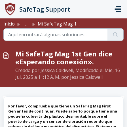
Saltar al contenido principal
SafeTag Support
Inicio
...
Mi SafeTag Mag 1st Gen dice «Esperando conexión».
Mi SafeTag Mag 1st Gen dice
«Esperando conexión».
Creado por Jessica Caldwell, Modificado el Mie, 16
Jul, 2025 a 11:12 A. M. por Jessica Caldwell
Por favor, compruebe que tiene un SafeTag Mag First
Gen antes de continuar.
Puede saberlo porque tiene una
pequeña cubierta de plástico desmontable sobre el
puerto de carga y un sensor de vibración redondo que
sobresale del lado magnético del dispositivo.
Si tiene un