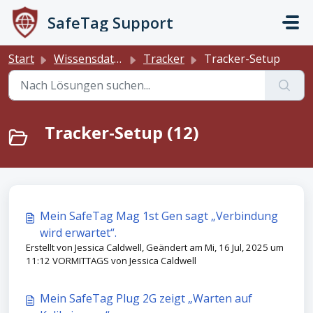
Zum hauptsächlichen Inhalt gehen
SafeTag Support
Start
Wissensdatenbank
Tracker
Tracker-Setup
Tracker-Setup (12)
Mein SafeTag Mag 1st Gen sagt „Verbindung
wird erwartet“.
Erstellt von Jessica Caldwell, Geändert am Mi, 16 Jul, 2025 um
11:12 VORMITTAGS von Jessica Caldwell
Mein SafeTag Plug 2G zeigt „Warten auf