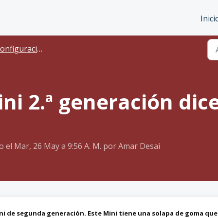
Inici
figuración del rastreador
ni 2.ª generación dic
o el Mar, 26 May a 9:56 A. M. por Amar Desai
ini de segunda generación. Este Mini tiene una solapa de goma que