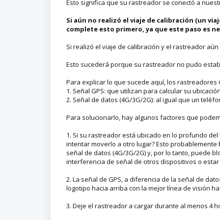
Esto significa que su rastreador se conectó a nues
Si aún no realizó el viaje de calibración (un vi
complete esto primero, ya que este paso es nec
Si realizó el viaje de calibración y el rastreador aú
Esto sucederá porque su rastreador no pudo estab
Para explicar lo que sucede aquí, los rastreadores
1. Señal GPS: que utilizan para calcular su ubicació
2. Señal de datos (4G/3G/2G): al igual que un teléf
Para solucionarlo, hay algunos factores que podemo
1. Si su rastreador está ubicado en lo profundo de
intentar moverlo a otro lugar? Esto probablemente 
señal de datos (4G/3G/2G) y, por lo tanto, puede 
interferencia de señal de otros dispositivos o esta
2. La señal de GPS, a diferencia de la señal de dato
logotipo hacia arriba con la mejor línea de visión ha
3. Deje el rastreador a cargar durante al menos 4 h