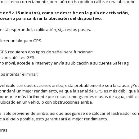
tro sistema correctamente, pero aún no ha podido calibrar una ubicación.
aje de 5 a 15 minutos), como se describe en la guía de activación,
esario para calibrar la ubicación del dispositivo.
n está esperando la calibración, siga estos pasos.
lecer un bloqueo GPS.
 GPS requieren dos tipos de señal para funcionar:
n con satélites GPS.
ono móvil, accede a Internet y envía su ubicación a su cuenta SafeTag.
s intentar eliminar:
l vehículo con obstrucciones arriba, esta probablemente sea la causa. ¿Po
brindará un mejor rendimiento, ya que la señal de GPS es más débil que l
bloquearse más fácilmente por cosas como grandes masas de agua, edifici
r ubicado en un vehículo con obstrucciones arriba.
s, solo proviene de arriba, así que asegúrese de colocar el rastreador con
cia el cielo posible, esto garantizará el mejor rendimiento.
oras.