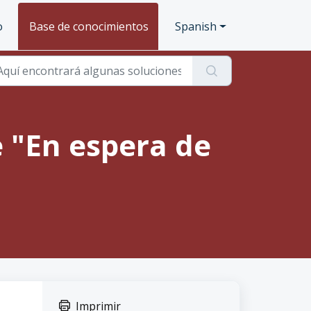
o
Base de conocimientos
Spanish
e "En espera de
Imprimir