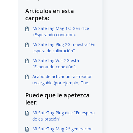
Artículos en esta
carpeta:
Mi SafeTag Mag 1st Gen dice
«Esperando conexión».
Mi SafeTag Plug 2G muestra "En
espera de calibración".
Mi SafeTag Volt 2G está
"Esperando conexión".
Acabo de activar un rastreador
recargable (por ejemplo, The
Mag/ The Mini), y la batería y la
Puede que le apetezca
localización se encienden
leer:
lentamente.
Mi SafeTag Plug dice "En espera
de calibración"
Mi SafeTag Mag 2.ª generación