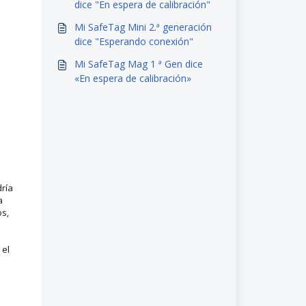
dice "En espera de calibración"
Mi SafeTag Mini 2.ª generación
dice "Esperando conexión"
Mi SafeTag Mag 1 ª Gen dice
«En espera de calibración»
dría
a
os,
 el