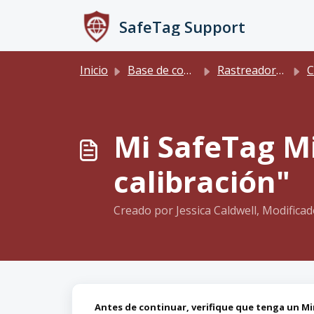
Saltar al contenido principal
SafeTag Support
Inicio
Base de conocimientos
Rastreadores
Con
Mi SafeTag Mi
calibración"
Creado por Jessica Caldwell, Modificad
Antes de continuar, verifique que tenga un M