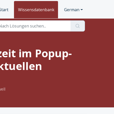
Start
Wissensdatenbank
German
eit im Popup-
ktuellen
ell