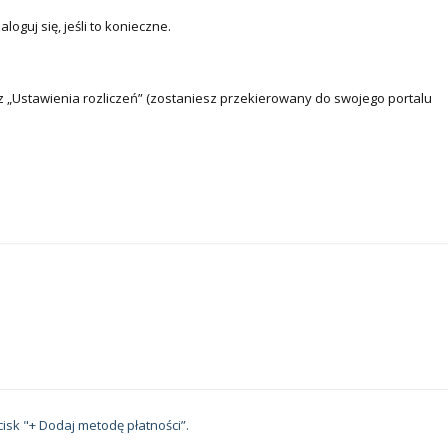
zaloguj się, jeśli to konieczne.
erz „Ustawienia rozliczeń” (zostaniesz przekierowany do swojego portalu
ycisk "+ Dodaj metodę płatności”.