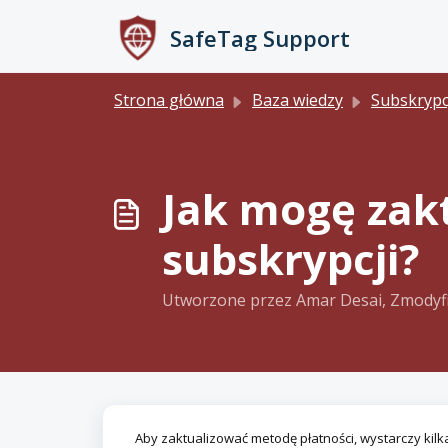
Przejdź do głównej treści
SafeTag Support
Strona główna
Baza wiedzy
Subskrypc
Jak mogę zak
subskrypcji?
Utworzone przez Amar Desai, Zmodyf
Aby zaktualizować metodę płatności, wystarczy kilk