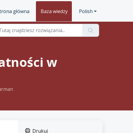
trona główna
Baza wiedzy
Polish
atności w
earman
Drukuj