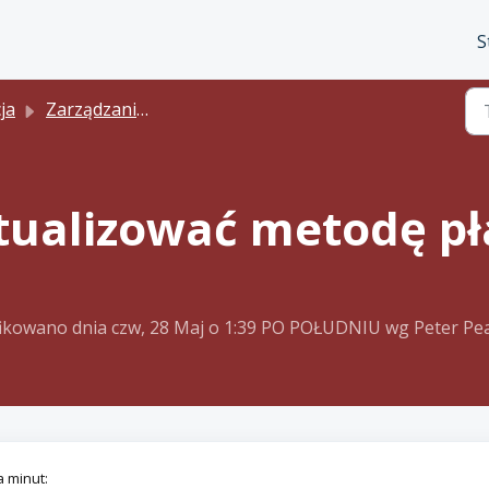
S
ja
Zarządzanie subskrypcją
tualizować metodę pł
ikowano dnia czw, 28 Maj o 1:39 PO POŁUDNIU wg Peter P
a minut: