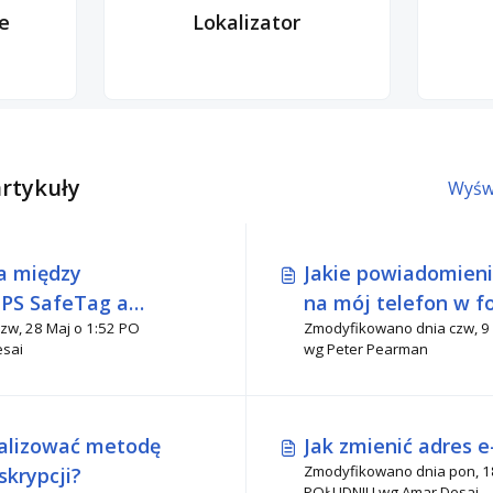
e
Lokalizator
artykuły
Wyświ
ca między
Jakie powiadomien
GPS SafeTag a
na mój telefon w f
8 Maj o 1:52 PO
Zmodyfikowano dnia czw, 9 Lip o 3:01 PO 
E/UWB, takimi jak
powiadomień push
sai
wg Peter Pearman
alizować metodę
Jak zmienić adres e
Zmodyfikowano dnia pon, 18 Maj 
skrypcji?
POŁUDNIU wg Amar Desai