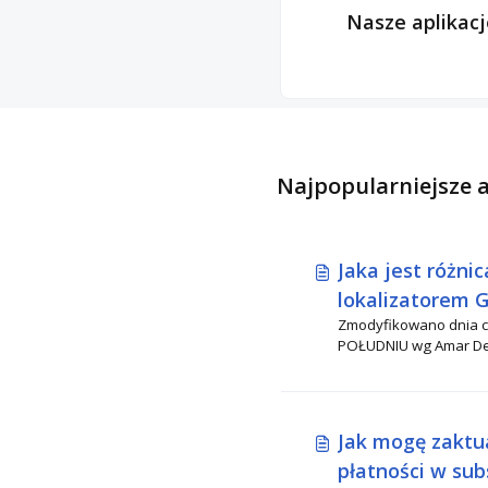
Nasze aplikacj
Najpopularniejsze 
Jaka jest różni
lokalizatorem 
Zmodyfikowano dnia czw, 2
znacznikami BL
POŁUDNIU wg Amar De
Tile czy AirTag?
Jak mogę zaktu
płatności w sub