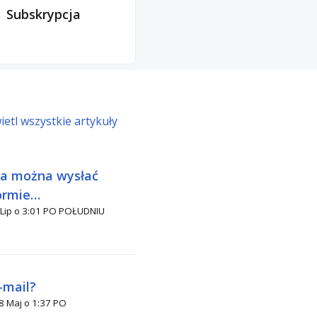
Subskrypcja
etl wszystkie artykuły
ia można wysłać
ormie
POŁUDNIU
?
-mail?
o 1:37 PO