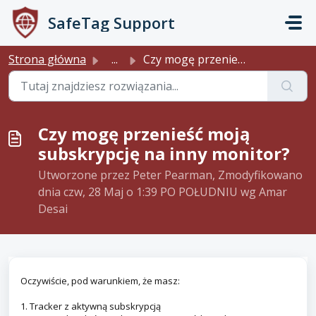
Przejdź do głównej treści
SafeTag Support
Strona główna
...
Czy mogę przenieść moją subskrypcję na inny monitor?
Czy mogę przenieść moją
subskrypcję na inny monitor?
Utworzone przez Peter Pearman, Zmodyfikowano
dnia czw, 28 Maj o 1:39 PO POŁUDNIU wg Amar
Desai
Oczywiście, pod warunkiem, że masz:
1. Tracker z aktywną subskrypcją