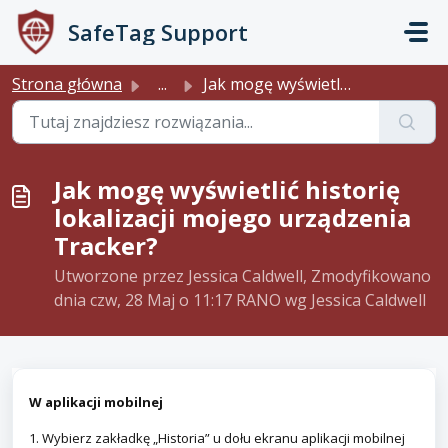
Przejdź do głównej treści
SafeTag Support
Strona główna
...
Jak mogę wyświetlić historię lokalizacji mojego urządzeni...
Jak mogę wyświetlić historię
lokalizacji mojego urządzenia
Tracker?
Utworzone przez Jessica Caldwell, Zmodyfikowano
dnia czw, 28 Maj o 11:17 RANO wg Jessica Caldwell
W aplikacji mobilnej
1. Wybierz zakładkę „Historia” u dołu ekranu aplikacji mobilnej