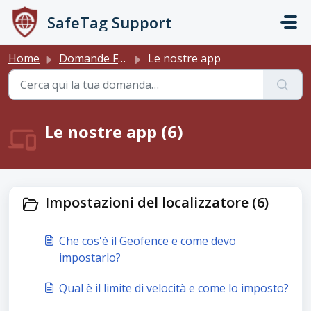
Salta al contenuto principale
SafeTag Support
Home
Domande Frequenti (FAQ)
Le nostre app
Le nostre app (6)
Impostazioni del localizzatore (6)
Che cos'è il Geofence e come devo
impostarlo?
Qual è il limite di velocità e come lo imposto?