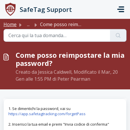
Salta al contenuto principale
SafeTag Support
Home
...
Come posso reimpostare la mia password?
Come posso reimpostare la mia
password?
Creato da Jessica Caldwell, Modificato il Mar, 20
Gen alle 1:55 PM di Peter Pearman
1. Se dimentichi la password, vai su
https://app.safetagtracking.com/forgetPass
2. Inserisci la tua email e premi "Invia codice di conferma"