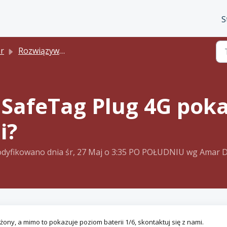
S
or
Rozwiązywanie problemów z modułem śledzenia
SafeTag Plug 4G poka
i?
dyfikowano dnia śr, 27 Maj o 3:35 PO POŁUDNIU wg Amar D
łożony, a mimo to pokazuje poziom baterii 1/6, skontaktuj się z nami.