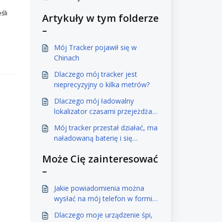
śli
Artykuły w tym folderze
–
Mój Tracker pojawił się w
Chinach
Dlaczego mój tracker jest
nieprecyzyjny o kilka metrów?
Dlaczego mój ładowalny
lokalizator czasami przejeżdża
przez zakręty?
Mój tracker przestał działać, ma
naładowaną baterię i się
porusza, ale nie aktualizuje
Może Cię zainteresować
lokalizacji.
–
Jakie powiadomienia można
wysłać na mój telefon w formie
powiadomień push?
Dlaczego moje urządzenie śpi,