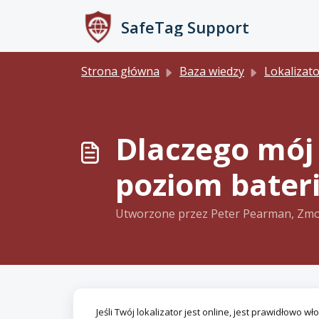
Przejdź do głównej treści
SafeTag Support
Strona główna
Baza wiedzy
Lokalizat
Dlaczego mój 
poziom bateri
Utworzone przez Peter Pearman, Zmo
Jeśli Twój lokalizator jest online, jest prawidłowo w