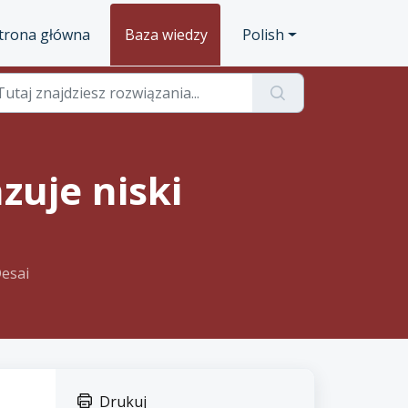
trona główna
Baza wiedzy
Polish
zuje niski
esai
Drukuj