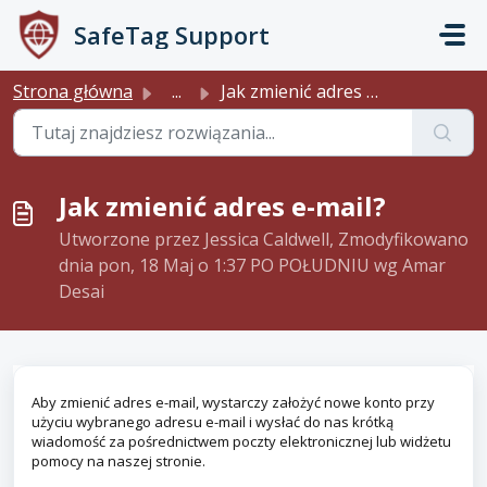
Przejdź do głównej treści
SafeTag Support
Strona główna
...
Jak zmienić adres e-mail?
Jak zmienić adres e-mail?
Utworzone przez Jessica Caldwell, Zmodyfikowano
dnia pon, 18 Maj o 1:37 PO POŁUDNIU wg Amar
Desai
Aby zmienić adres e-mail, wystarczy założyć nowe konto przy
użyciu wybranego adresu e-mail i wysłać do nas krótką
wiadomość za pośrednictwem poczty elektronicznej lub widżetu
pomocy na naszej stronie.