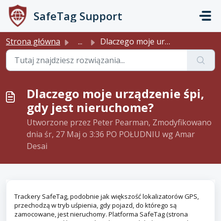
Przejdź do głównej treści
SafeTag Support
Strona główna
...
Dlaczego moje urządzenie śpi, gdy jest nieruchome?
Dlaczego moje urządzenie śpi,
gdy jest nieruchome?
Utworzone przez Peter Pearman, Zmodyfikowano
dnia śr, 27 Maj o 3:36 PO POŁUDNIU wg Amar
Desai
Trackery SafeTag, podobnie jak większość lokalizatorów GPS,
przechodzą w tryb uśpienia, gdy pojazd, do którego są
zamocowane, jest nieruchomy. Platforma SafeTag (strona