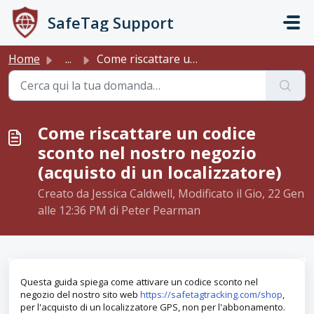
Salta al contenuto principale
SafeTag Support
Home
...
Come riscattare un codice sconto nel nostro negozio (acqu...
Come riscattare un codice
sconto nel nostro negozio
(acquisto di un localizzatore)
Creato da Jessica Caldwell, Modificato il Gio, 22 Gen
alle 12:36 PM di Peter Pearman
Questa guida spiega come attivare un codice sconto nel
negozio del nostro sito web
https://safetagtracking.com/shop
,
per l'acquisto di un localizzatore GPS, non per l'abbonamento.