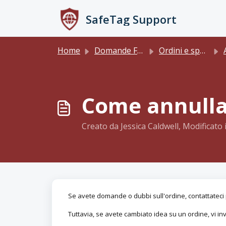
Salta al contenuto principale
SafeTag Support
Home
Domande Frequenti (FAQ)
Ordini e spedizione
An
Come annullar
Creato da Jessica Caldwell, Modificato 
Se avete domande o dubbi sull'ordine, contattateci 
Tuttavia, se avete cambiato idea su un ordine, vi inv