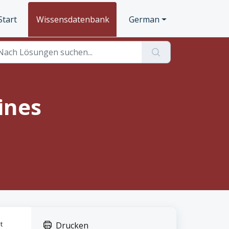
Start
Wissensdatenbank
German
ines
t
Drucken