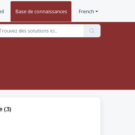
il
Base de connaissances
French
 (3)