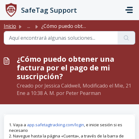
Saltar al contenido principal
SafeTag Support
Inicio
...
¿Cómo puedo obtener una factura por el pago de mi suscrip...
¿Cómo puedo obtener una
factura por el pago de mi
suscripción?
Creado por Jessica Caldwell, Modificado el Mie, 21
Ene a 10:38 A. M. por Peter Pearman
1. Vaya a
app.safetagtracking.com/login
, e inicie sesión si es
necesario
2. Navegue hasta la página «Cuenta», a través de la barra de