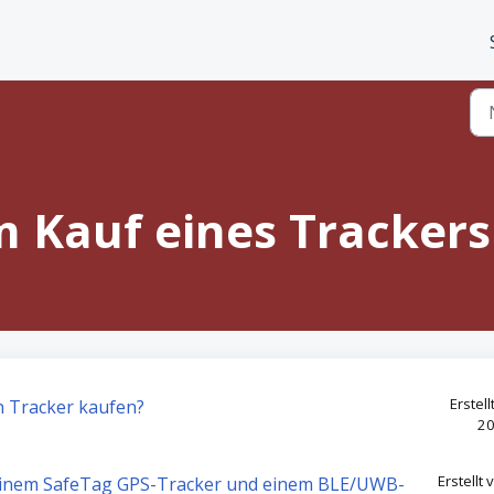
 Kauf eines Trackers 
Erstel
n Tracker kaufen?
20
Erstellt
 einem SafeTag GPS-Tracker und einem BLE/UWB-