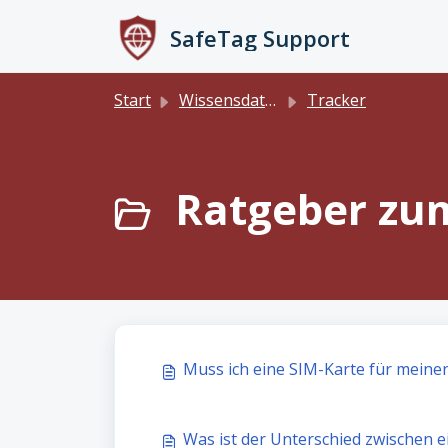
Zum hauptsächlichen Inhalt gehen
SafeTag Support
Start
Wissensdatenbank
Tracker
Ratgeber zum
Muss ich eine SIM-Karte für meine
Was ist der Unterschied zwischen